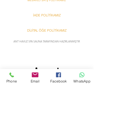
MESAFELİ SATŞ POLİTİKAMIZ
İADE POLİTİKAMIZ
DİJİTAL ÖĞE POLİTİKAMIZ
ANT HAVUZ SPA SAUNA TARAFINDAN HAZIRLANMIŞTIR
Ant
Ant
Phone
Email
Facebook
WhatsApp
Bazzar Onlına Alışveriş
Bazzar Onlına Alışveriş
Hakkımızda
Yardım