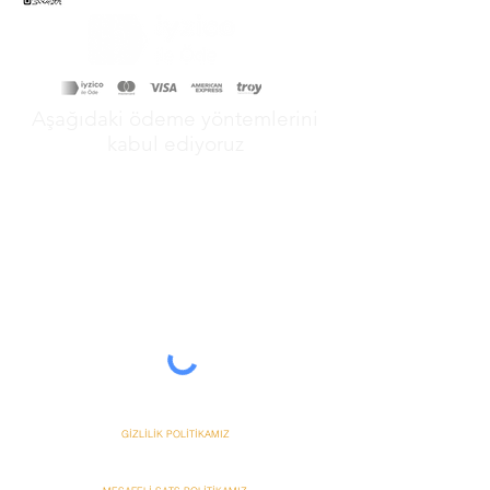
Aşağıdaki ödeme yöntemlerini
kabul ediyoruz
&
GİZLİLİK POLİTİKAMIZ