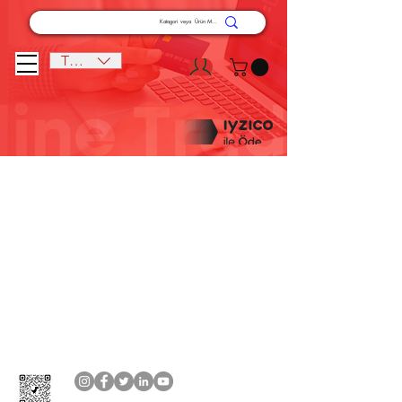
TRY (₺)