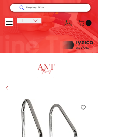
TRY (₺)