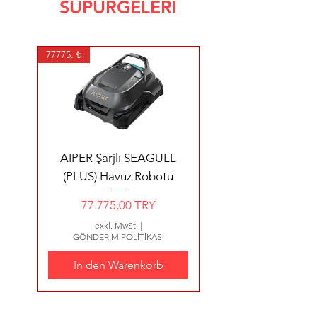
SÜPÜRGELERİ
77775. ₺
AIPER Şarjlı SEAGULL
(PLUS) Havuz Robotu
Preis
77.775,00 TRY
exkl. MwSt.
|
GÖNDERİM POLİTİKASI
In den Warenkorb
99960 ₺ kargo dahil
35700 ₺ kargo dahil
YENİ ÜRÜN 4200 €
2480 €
3570 EURO+KDV
2638 €+kdv
480 €+Kdv