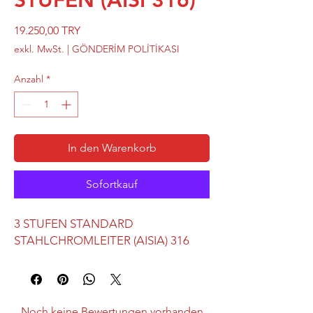
STUFEN (AISI 316)
Preis
19.250,00 TRY
exkl. MwSt.
|
GÖNDERİM POLİTİKASI
Anzahl
*
In den Warenkorb
Sofortkauf
3 STUFEN STANDARD
STAHLCHROMLEITER (AISIA) 316
Noch keine Bewertungen vorhanden