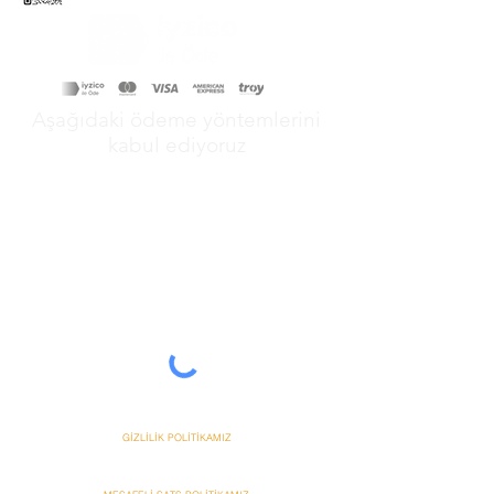
Aşağıdaki ödeme yöntemlerini
kabul ediyoruz
&
GİZLİLİK POLİTİKAMIZ