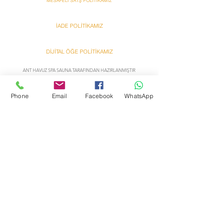
MESAFELİ SATŞ POLİTİKAMIZ
İADE POLİTİKAMIZ
DİJİTAL ÖĞE POLİTİKAMIZ
ANT HAVUZ SPA SAUNA TARAFINDAN HAZIRLANMIŞTIR
Ant
Ant
Phone
Email
Facebook
WhatsApp
Bazzar Onlına Alışveriş
Bazzar Onlına Alışveriş
Hakkımızda
Yardım
Satış sözleşmesi
İletişim