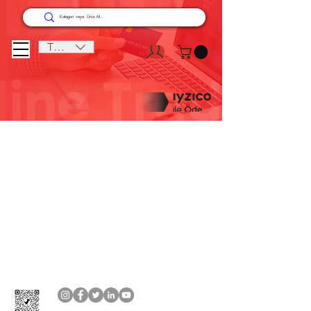
TRY (₺)