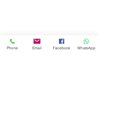
&
Phone
Email
Facebook
WhatsApp
GİZLİLİK POLİTİKAMIZ
MESAFELİ SATŞ POLİTİKAMIZ
İADE POLİTİKAMIZ
DİJİTAL ÖĞE POLİTİKAMIZ
ANT HAVUZ SPA SAUNA TARAFINDAN HAZIRLANMIŞTIR