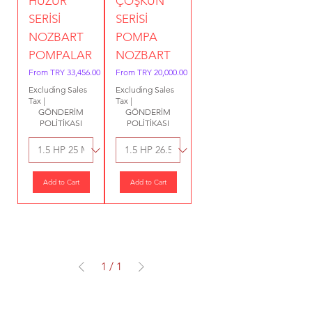
HUZUR
ÇOŞKUN
SERİSİ
SERİSİ
NOZBART
POMPA
POMPALAR
NOZBART
Sale Price
Sale Price
From
TRY 33,456.00
From
TRY 20,000.00
Excluding Sales
Excluding Sales
Tax
|
Tax
|
GÖNDERİM
GÖNDERİM
POLİTİKASI
POLİTİKASI
Add to Cart
Add to Cart
1
/
1