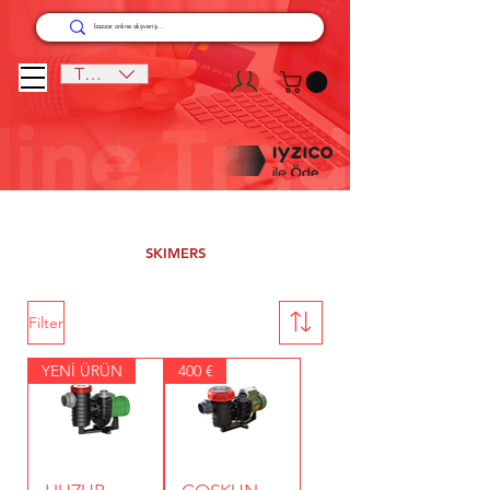
TRY (₺)
SKIMERS
Filter
YENİ ÜRÜN
400 €