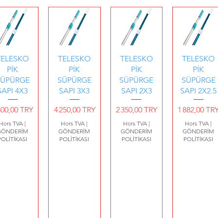
erçu rapide
Aperçu rapide
Aperçu rapide
Aperçu rapid
TELESKO
TELESKO
TELESKO
TELESKO
PİK
PİK
PİK
PİK
SÜPÜRGE
SÜPÜRGE
SÜPÜRGE
SÜPÜRGE
SAPI 4X3
SAPI 3X3
SAPI 2X3
SAPI 2X2.5
ix
Prix
Prix
Prix
500,00 TRY
4 250,00 TRY
2 350,00 TRY
1 882,00 TR
Hors TVA
|
Hors TVA
|
Hors TVA
|
Hors TVA
|
GÖNDERİM
GÖNDERİM
GÖNDERİM
GÖNDERİM
POLİTİKASI
POLİTİKASI
POLİTİKASI
POLİTİKASI