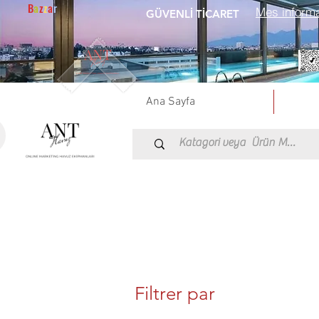
B
a
z
z
a
r
GÜVENLİ TİCARET
Ana Sayfa
Filtrer par