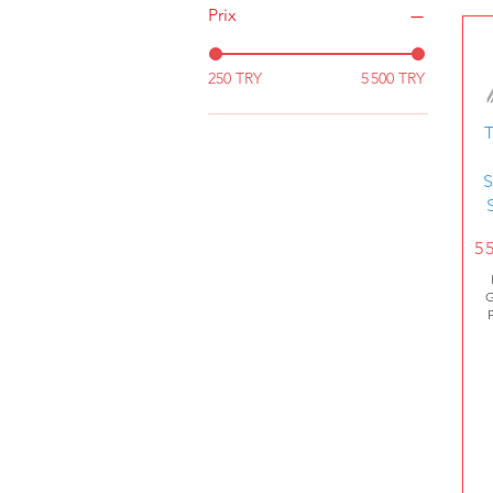
Prix
250 TRY
5 500 TRY
Ap
Pr
5 