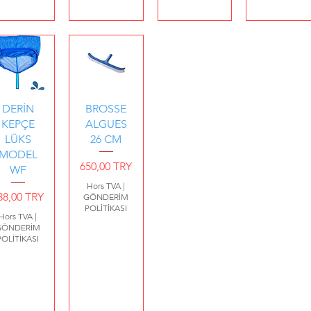
erçu rapide
Aperçu rapide
DERİN
BROSSE
KEPÇE
ALGUES
LÜKS
26 CM
MODEL
Prix
650,00 TRY
WF
Hors TVA
|
rix
38,00 TRY
GÖNDERİM
POLİTİKASI
Hors TVA
|
GÖNDERİM
POLİTİKASI