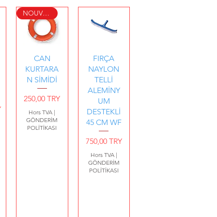
NOUVEAU PRODUIT
e
Aperçu rapide
Aperçu rapide
CAN
FIRÇA
KURTARA
NAYLON
N SİMİDİ
TELLİ
ALEMİNY
Prix
250,00 TRY
UM
Y
DESTEKLİ
Hors TVA
|
GÖNDERİM
45 CM WF
POLİTİKASI
Prix
750,00 TRY
Hors TVA
|
GÖNDERİM
POLİTİKASI