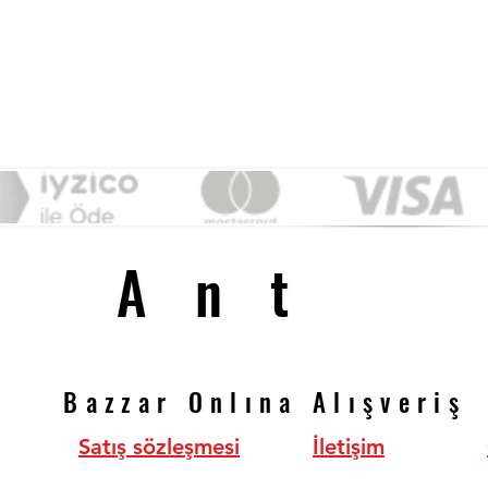
&
Ant
Ant
Bazzar Onlına Alışveriş
Bazzar Onlına Alışveriş
Satış sözleşmesi
İletişim