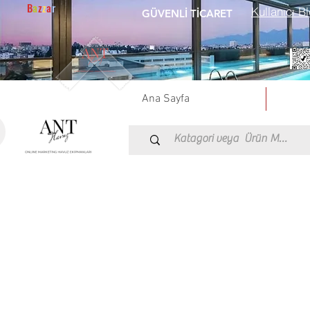
B
a
z
z
a
r
Kullanıcı Bl
GÜVENLİ TİCARET
Ana Sayfa