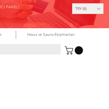
ICI PANELİ
TRY (₺)
e
Havuz ve Sauna Ekipmanları