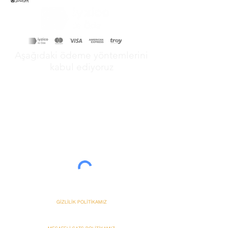
Aşağıdaki ödeme yöntemlerini
kabul ediyoruz
&
GİZLİLİK POLİTİKAMIZ