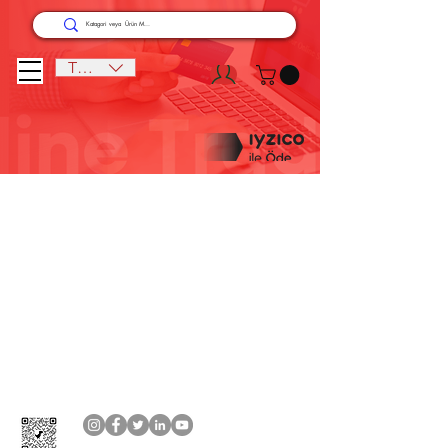
TRY (₺)