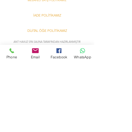
MESAFELİ SATŞ POLİTİKAMIZ
İADE POLİTİKAMIZ
DİJİTAL ÖĞE POLİTİKAMIZ
ANT HAVUZ SPA SAUNA TARAFINDAN HAZIRLANMIŞTIR
Ant
Ant
Phone
Email
Facebook
WhatsApp
Bazzar Onlına Alışveriş
Bazzar Onlına Alışveriş
Hakkımızda
Yardım
Satış sözleşmesi
İletişim