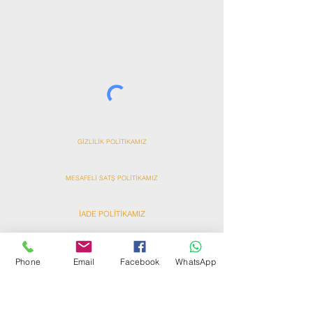
&
GİZLİLİK POLİTİKAMIZ
MESAFELİ SATŞ POLİTİKAMIZ
İADE POLİTİKAMIZ
DİJİTAL ÖĞE POLİTİKAMIZ
Phone
Email
Facebook
WhatsApp
ANT HAVUZ SPA SAUNA TARAFINDAN HAZIRLANMIŞTIR
Ant
Ant