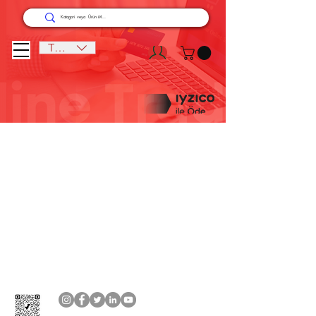
TRY (₺)