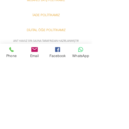
MESAFELİ SATŞ POLİTİKAMIZ
İADE POLİTİKAMIZ
DİJİTAL ÖĞE POLİTİKAMIZ
ANT HAVUZ SPA SAUNA TARAFINDAN HAZIRLANMIŞTIR
Ant
Ant
Phone
Email
Facebook
WhatsApp
Bazzar Onlına Alışveriş
Bazzar Onlına Alışveriş
Hakkımızda
Yardım
Satış sözleşmesi
İletişim