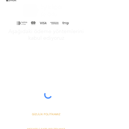
Aşağıdaki ödeme yöntemlerini
kabul ediyoruz
&
GİZLİLİK POLİTİKAMIZ