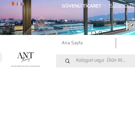
B
a
z
z
a
r
Kullanıcı Bl
GÜVENLİ TİCARET
Ana Sayfa