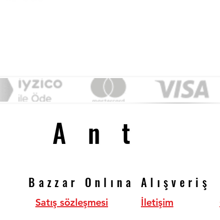
&
Ant
Ant
Bazzar Onlına Alışveriş
Bazzar Onlına Alışveriş
Satış sözleşmesi
İletişim