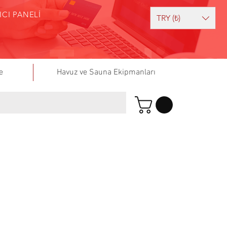
ICI PANELİ
TRY (₺)
e
Havuz ve Sauna Ekipmanları