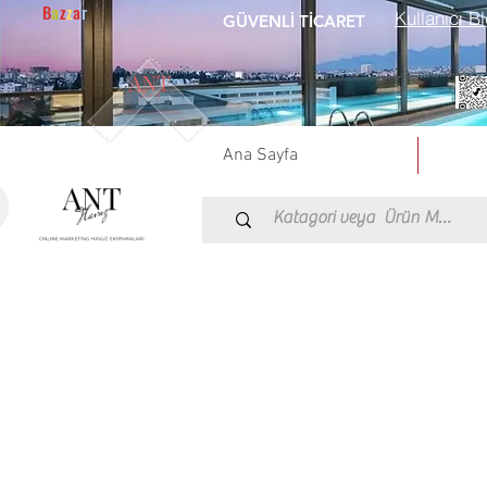
B
a
z
z
a
r
Kullanıcı Bl
GÜVENLİ TİCARET
Ana Sayfa