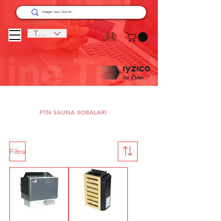
TRY (₺)
FTN SAUNA SOBALARI
Filtra