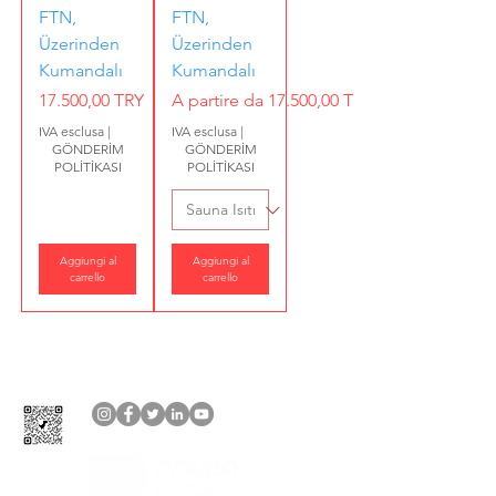
FTN,
FTN,
Üzerinden
Üzerinden
Kumandalı
Kumandalı
Prezzo
Prezzo scontato
17.500,00 TRY
A partire da
17.500,00 TRY
IVA esclusa
|
IVA esclusa
|
GÖNDERİM
GÖNDERİM
POLİTİKASI
POLİTİKASI
Aggiungi al
Aggiungi al
carrello
carrello