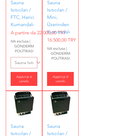
Sauna
Sauna
Isıtıcıları /
Isıtıcıları /
FTC, Harici
Mini,
Kumandalı
Üzerinden
Kumandalı
Prezzo scontato
A partire da
22.000,00 TRY
Prezzo
16.500,00 TRY
IVA esclusa
|
GÖNDERİM
IVA esclusa
|
POLİTİKASI
GÖNDERİM
POLİTİKASI
Aggiungi al
Aggiungi al
carrello
carrello
Sauna
Sauna
Isıtıcıları /
Isıtıcıları /