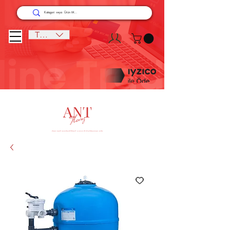
TRY (₺)