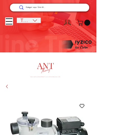
TRY (₺)