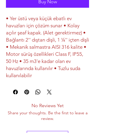
Buy Now
• Yer üstü veya küçük ebatlı ev
havuzları için çözüm sunar • Kolay
açılır şeaf kapak. (Alet gerektirmez) •
Bağlantı 2'' dıştan dişli, 1 ¼'' içten dişli
• Mekanik salmastra AISI 316 kalite •
Motor sürüş özellikleri Class F, IP55,
50 Hz • 35 m3'e kadar olan ev
havuzlarında kullanılır • Tuzlu suda
kullanılabilir
No Reviews Yet
Share your thoughts. Be the first to leave a
review.