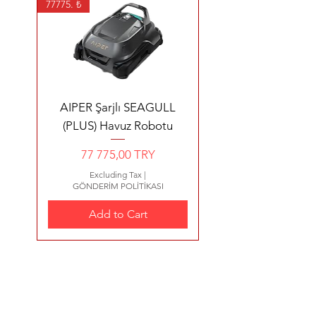
77775. ₺
AIPER Şarjlı SEAGULL
(PLUS) Havuz Robotu
Price
77 775,00 TRY
Excluding Tax
|
GÖNDERİM POLİTİKASI
Add to Cart
99960 ₺ kargo dahil
35700 ₺ kargo dahil
YENİ ÜRÜN 4200 €
2480 €
3570 EURO+KDV
2638 €+kdv
480 €+Kdv