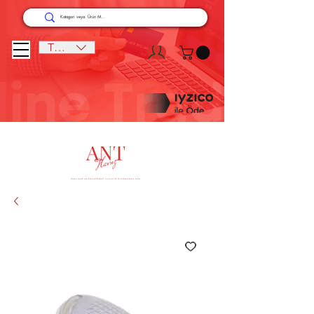
TRY (₺)