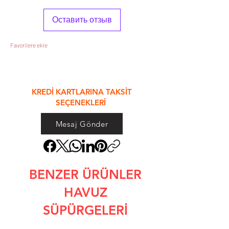
Оставить отзыв
Favorilere ekle
&
KREDİ KARTLARINA TAKSİT
SEÇENEKLERİ
Mesaj Gönder
BENZER ÜRÜNLER
HAVUZ
SÜPÜRGELERİ