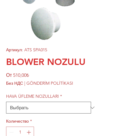
Артикул: ATS SPA015
BLOWER NOZULU
Спеццена
От
510,00₺
Без НДС
|
GÖNDERİM POLİTİKASI
HAVA ÜFLEME NOZULLARI
*
Количество
*