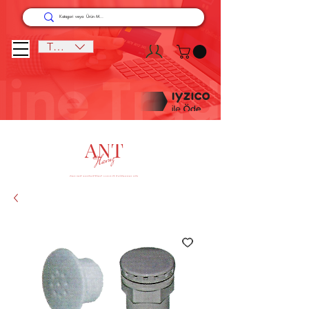
TRY (₺)