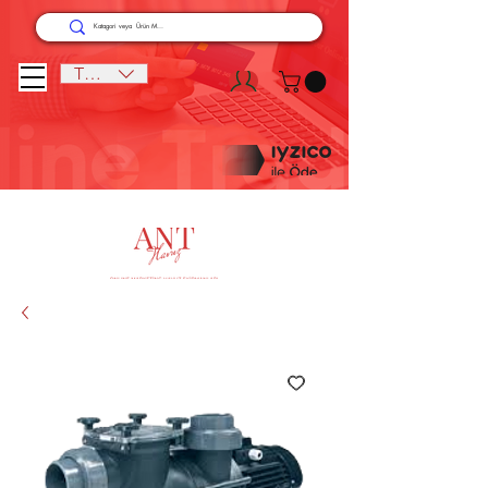
TRY (₺)