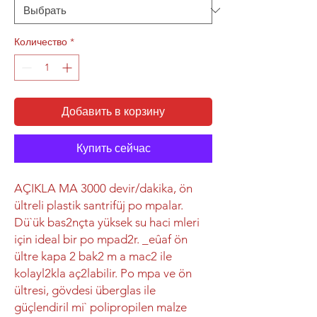
Количество
*
Добавить в корзину
Купить сейчас
AÇIKLA MA 3000 devir/dakika, ön
ültreli plastik santrifüj po mpalar.
Dü`ük bas2nçta yüksek su haci mleri
için ideal bir po mpad2r. _eûaf ön
ültre kapa 2 bak2 m a mac2 ile
kolayl2kla aç2labilir. Po mpa ve ön
ültresi, gövdesi überglas ile
güçlendiril mi` polipropilen malze