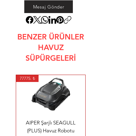
Mesaj Gönder
BENZER ÜRÜNLER
HAVUZ
SÜPÜRGELERİ
77775. ₺
AIPER Şarjlı SEAGULL
(PLUS) Havuz Robotu