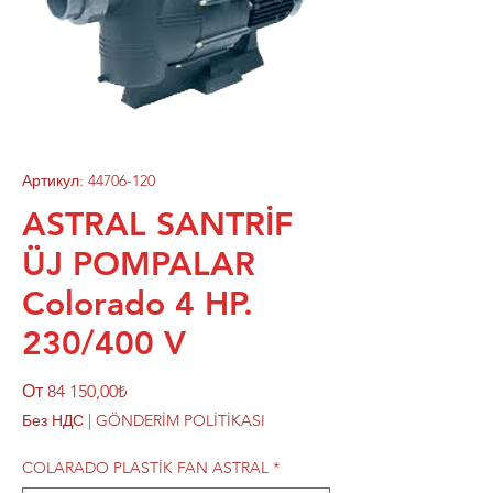
Артикул: 44706-120
ASTRAL SANTRİF
ÜJ POMPALAR
Colorado 4 HP.
230/400 V
Спеццена
От
84 150,00₺
Без НДС
|
GÖNDERİM POLİTİKASI
COLARADO PLASTİK FAN ASTRAL
*