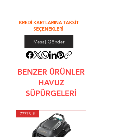
&
KREDİ KARTLARINA TAKSİT
SEÇENEKLERİ
Mesaj Gönder
BENZER ÜRÜNLER
HAVUZ
SÜPÜRGELERİ
77775. ₺