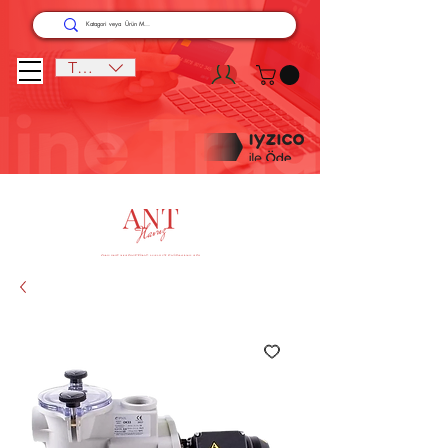
TRY (₺)