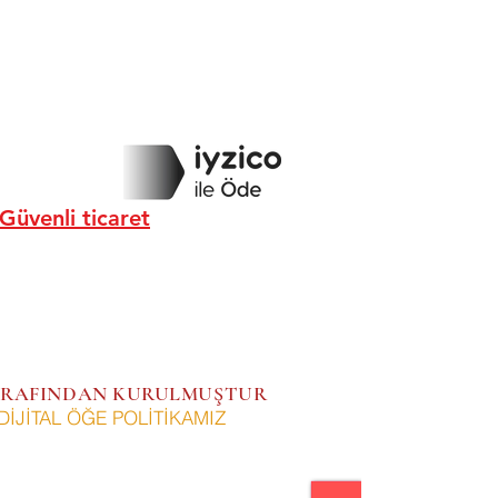
Güvenli ticaret
 TARAFINDAN KURULMUŞTUR
DİJİTAL ÖĞE POLİTİKAMIZ