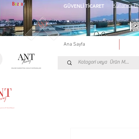
B
a
z
z
a
r
Kullanıcı Bl
GÜVENLİ TİCARET
Ana Sayfa