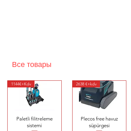
Все товары
1144€+Kdv
2638 €+kdv
Быстрый просмотр
Быстрый просмотр
Paletli filitreleme
Plecos free havuz
sistemi
süpürgesi