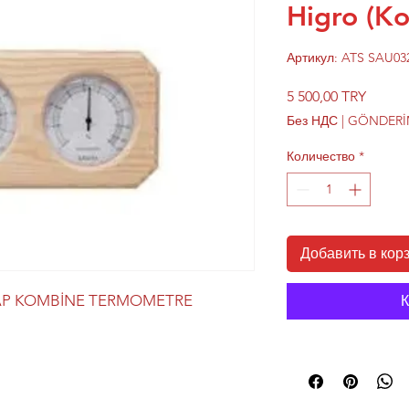
Higro (K
Артикул: ATS SAU03
Цена
5 500,00 TRY
Без НДС
|
GÖNDERİM
Количество
*
Добавить в кор
AP KOMBİNE TERMOMETRE
К