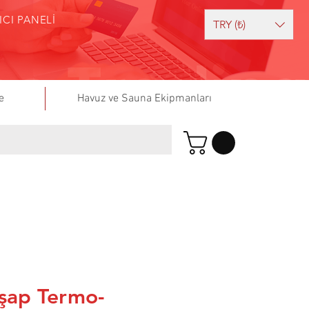
ICI PANELİ
TRY (₺)
e
Havuz ve Sauna Ekipmanları
şap Termo-