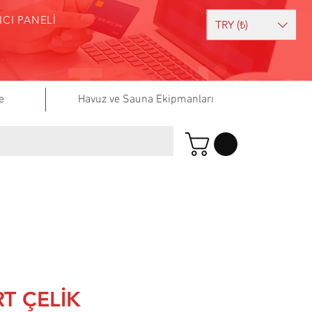
ICI PANELİ
TRY (₺)
e
Havuz ve Sauna Ekipmanları
T ÇELİK