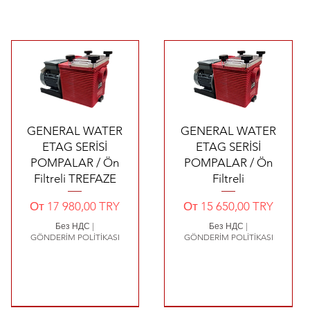
Быстрый просмотр
Быстрый просмотр
GENERAL WATER
GENERAL WATER
ETAG SERİSİ
ETAG SERİSİ
POMPALAR / Ön
POMPALAR / Ön
Filtreli TREFAZE
Filtreli
Цена со скидкой
Цена со скидкой
От
17 980,00 TRY
От
15 650,00 TRY
Без НДС
|
Без НДС
|
GÖNDERİM POLİTİKASI
GÖNDERİM POLİTİKASI