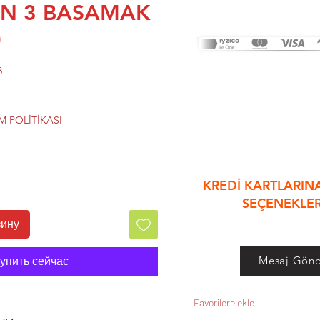
EN 3 BASAMAK
&
)
8
 POLİTİKASI
KREDİ KARTLARINA
SEÇENEKLE
зину
Mesaj Gönd
упить сейчас
Favorilere ekle