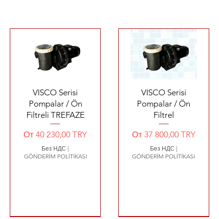
Быстрый просмотр
Быстрый просмотр
VISCO Serisi
VISCO Serisi
Pompalar / Ön
Pompalar / Ön
Filtreli TREFAZE
Filtrel
Цена со скидкой
Цена со скидкой
От
40 230,00 TRY
От
37 800,00 TRY
Без НДС
|
Без НДС
|
GÖNDERİM POLİTİKASI
GÖNDERİM POLİTİKASI