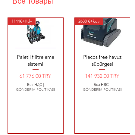
Все товары
1144€+Kdv
2638 €+kdv
Быстрый просмотр
Быстрый просмотр
Paletli filitreleme
Plecos free havuz
sistemi
süpürgesi
Цена
Цена
61 776,00 TRY
141 932,00 TRY
Без НДС
|
Без НДС
|
GÖNDERİM POLİTİKASI
GÖNDERİM POLİTİKASI