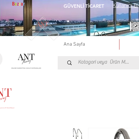
B
a
z
z
a
r
Kullanıcı Bl
GÜVENLİ TİCARET
Ana Sayfa