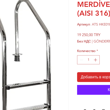
MERDİV
(AISI 316
Артикул: ATS HKE01
Цена
19 250,00 TRY
Без НДС
|
GÖNDERİM
Количество
*
Добавить в кор
К