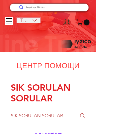
TRY (₺)
ЦЕНТР ПОМОЩИ
SIK SORULAN
SORULAR