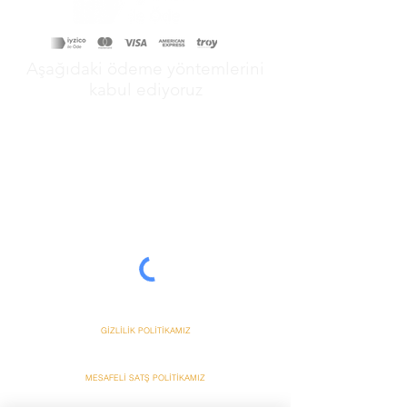
SİPARİŞLERİNİZİ BEKLER SAYGILAR
SUNARIZ
Aşağıdaki ödeme yöntemlerini
kabul ediyoruz
&
GİZLİLİK POLİTİKAMIZ
MESAFELİ SATŞ POLİTİKAMIZ