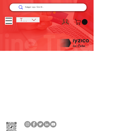
TRY (₺)