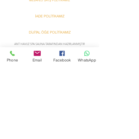
MESAFELİ SATŞ POLİTİKAMIZ
İADE POLİTİKAMIZ
DİJİTAL ÖĞE POLİTİKAMIZ
ANT HAVUZ SPA SAUNA TARAFINDAN HAZIRLANMIŞTIR
Ant
Ant
Phone
Email
Facebook
WhatsApp
Bazzar Onlına Alışveriş
Bazzar Onlına Alışveriş
Hakkımızda
Yardım
Satış sözleşmesi
İletişim