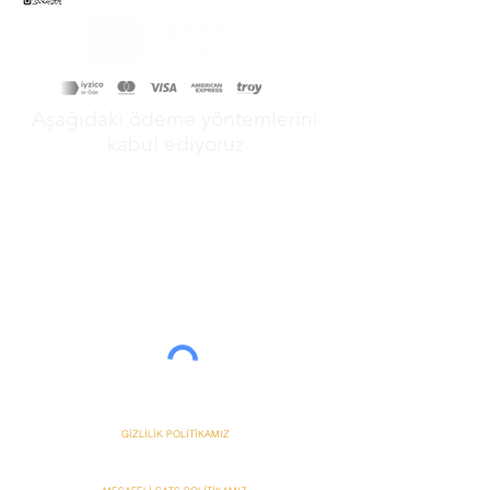
Aşağıdaki ödeme yöntemlerini
kabul ediyoruz
&
GİZLİLİK POLİTİKAMIZ