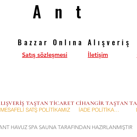
Ant
Ant
Bazzar Onlına Alışveriş
Bazzar Onlına Alışveriş
Satış sözleşmesi
İletişim
 ALIŞVERİŞ TAŞTAN TİCARET CİHANGİR TAŞTAN
MESAFELİ SATŞ POLİTİKAMIZ
İADE POLİTİKAMIZ
ANT HAVUZ SPA SAUNA TARAFINDAN HAZIRLANMIŞTIR