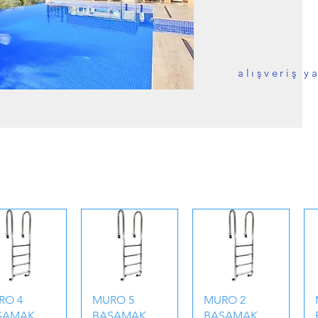
alışveriş y
RO 4
MURO 5
MURO 2
SAMAK
BASAMAK
BASAMAK