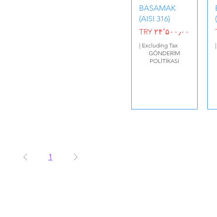
BASAMAK
(AISI 316)
Price
TRY ۲۴٬۵۰۰٫۰۰
|
Excluding Tax
GÖNDERİM
POLİTİKASI
1