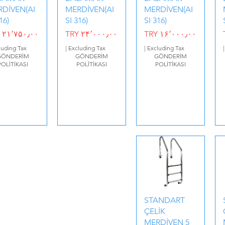
DİVEN(AI
MERDİVEN(AI
MERDİVEN(AI
16)
SI 316)
SI 316)
Price
Price
Price
 ۲۱٬۷۵۰٫۰۰
TRY ۲۴٬۰۰۰٫۰۰
TRY ۱۶٬۰۰۰٫۰۰
luding Tax
|
Excluding Tax
|
Excluding Tax
GÖNDERİM
GÖNDERİM
GÖNDERİM
POLİTİKASI
POLİTİKASI
POLİTİKASI
STANDART
ÇELİK
MERDİVEN 5