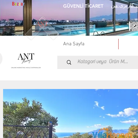
B
a
z
z
a
r
 کاربری من
GÜVENLİ TİCARET
Ana Sayfa