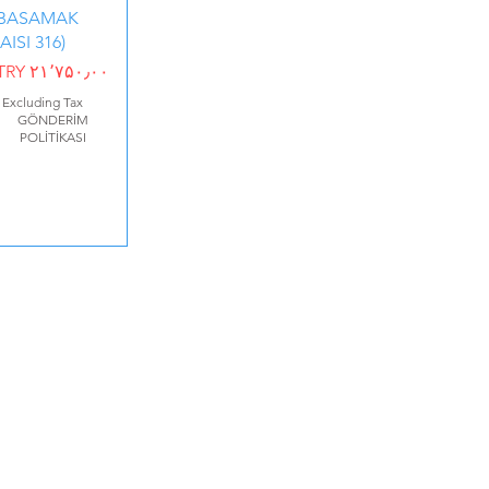
BASAMAK
(AISI 316)
Price
TRY ۲۱٬۷۵۰٫۰۰
|
Excluding Tax
GÖNDERİM
POLİTİKASI