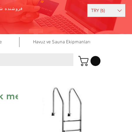
فروشنده شو
TRY (₺)
e
Havuz ve Sauna Ekipmanları
ik merdiven aısı316