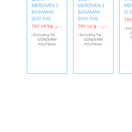
MERDİVEN 3
MERDİVEN 2
MER
BASAMAK
BASAMAK
SI 3
(AISI 316)
(AISI 316))
TRY
Price
Price
TRY ۱۹٬۲۵۰٫۰۰
TRY ۱۶٬۵۰۰٫۰۰
|
Exc
|
Excluding Tax
|
Excluding Tax
GÖNDERİM
GÖNDERİM
POLİTİKASI
POLİTİKASI