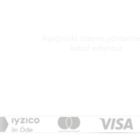
Aşağıdaki ödeme yöntemler
kabul ediyoruz
&