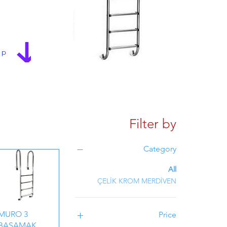
ap
Filter by
Category
All
ÇELİK KROM MERDİVEN
MURO 3
Price
BASAMAK