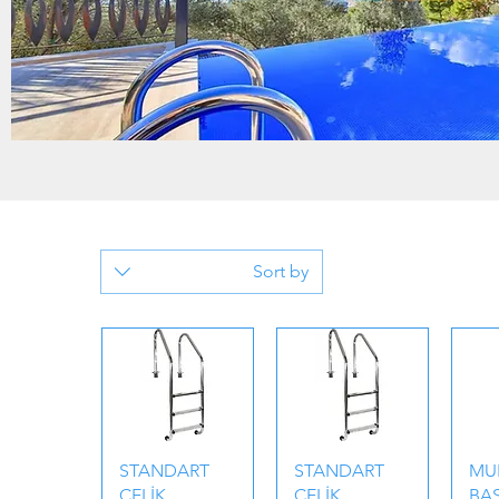
Sort by
STANDART
STANDART
MU
ÇELİK
ÇELİK
BA