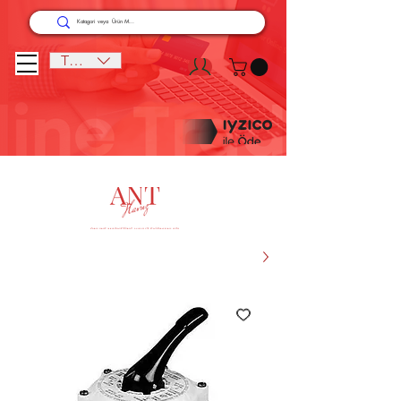
TRY (₺)