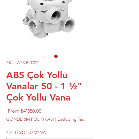
SKU: ATS FLT022
ABS Çok Yollu
Vanalar 50 - 1 ½"
Çok Yollu Vana
Sale
From
₺4٬550٫00
rice
GÖNDERİM POLİTİKASI
|
Excluding Tax
*
ALTI YOLLU VANA