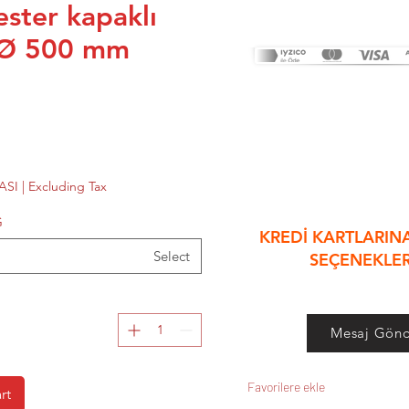
ester kapaklı
&
 Ø 500 mm
ASI
|
Excluding Tax
G
KREDİ KARTLARINA
Select
SEÇENEKLE
Mesaj Gönd
Favorilere ekle
rt