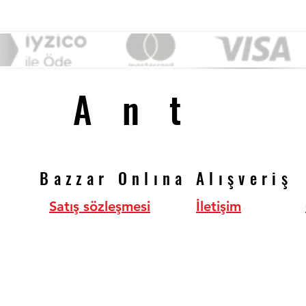
Ant
Ant
Bazzar Onlına Alışveriş
Bazzar Onlına Alışveriş
Satış sözleşmesi
İletişim