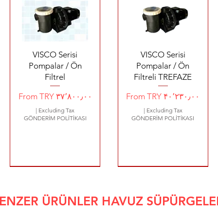
Quick View
Quick View
VISCO Serisi
VISCO Serisi
Pompalar / Ön
Pompalar / Ön
Filtrel
Filtreli TREFAZE
Sale Price
Sale Price
From
TRY ۳۷٬۸۰۰٫۰۰
From
TRY ۴۰٬۲۳۰٫۰۰
|
Excluding Tax
|
Excluding Tax
GÖNDERİM POLİTİKASI
GÖNDERİM POLİTİKASI
YENİ ÜRÜN 4200 €
1800 €
2480 €
1440 €
320 €
ENZER ÜRÜNLER HAVUZ SÜPÜRGELE