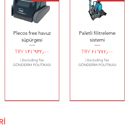
Quick View
Quick View
Plecos free havuz
Paletli filitreleme
süpürgesi
sistemi
Price
Price
TRY ۱۴۱٬۹۳۲٫۰۰
TRY ۶۱٬۷۷۶٫۰۰
|
Excluding Tax
|
Excluding Tax
GÖNDERİM POLİTİKASI
GÖNDERİM POLİTİKASI
640 €
580 €
800 €
Rİ