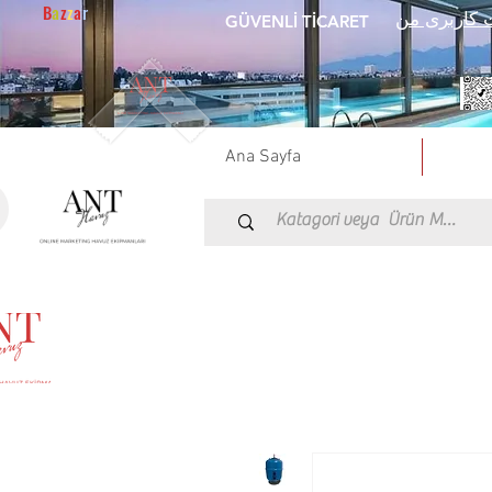
B
a
z
z
a
r
 کاربری من
GÜVENLİ TİCARET
Ana Sayfa