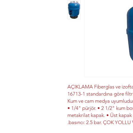
AÇIKLAMA Fiberglas ve izoftali
16713-1 standardına göre filt
Kum ve cam medya uyumludur. •
• 1/4" pürjör. • 2 1/2" kum bo
metakrilat kapak. • Üst kapa
basıncı: 2.5 bar. ÇOK YOLL