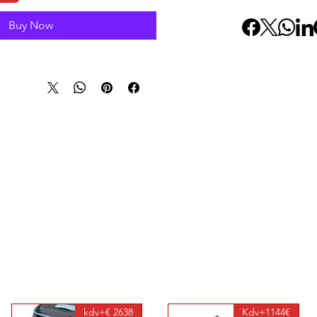
Buy Now
2638 €+kdv
1144€+Kdv