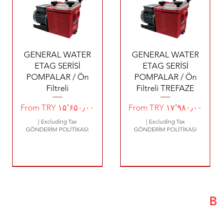
Quick View
Quick View
GENERAL WATER
GENERAL WATER
ETAG SERİSİ
ETAG SERİSİ
POMPALAR / Ön
POMPALAR / Ön
Filtreli
Filtreli TREFAZE
Sale Price
Sale Price
From
TRY ۱۵٬۶۵۰٫۰۰
From
TRY ۱۷٬۹۸۰٫۰۰
|
Excluding Tax
|
Excluding Tax
GÖNDERİM POLİTİKASI
GÖNDERİM POLİTİKASI
8500 €
10.2 €
680 €
1620 €
14.4 €
B