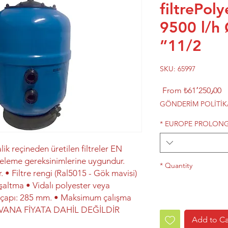
filtrePoly
9500 l/h
11/2”
SKU: 65997
Sale
From
₺61٬250٫00
Price
GÖNDERİM POLİTİK
*
EUROPE PROLON
k reçineden üretilen filtreler EN
releme gereksinimlerine uygundur.
*
Quantity
 Filtre rengi (Ral5015 - Gök mavisi)
şaltma • Vidalı polyester veya
k çapı: 285 mm. • Maksimum çalışma
U VANA FİYATA DAHİL DEĞİLDİR.
Add to Ca