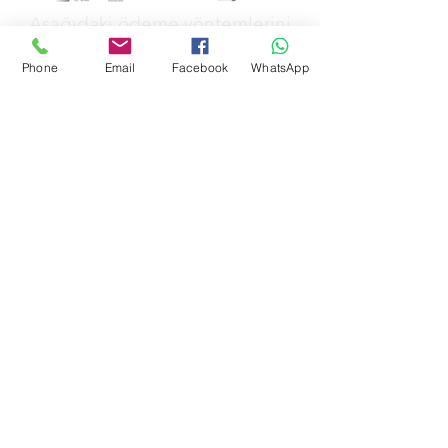
Aşağıdaki ödeme yöntemlerini
kabul ediyoruz
Phone
Email
Facebook
WhatsApp
&
GİZLİLİK POLİTİKAMIZ
MESAFELİ SATŞ POLİTİKAMIZ
İADE POLİTİKAMIZ