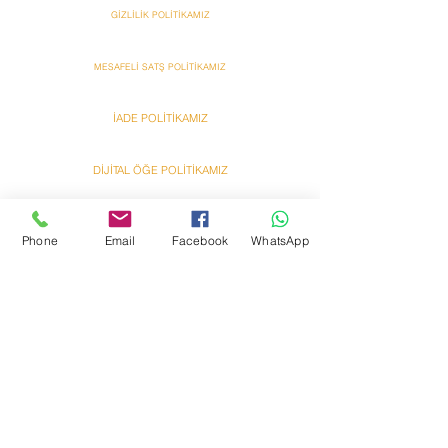
GİZLİLİK POLİTİKAMIZ
MESAFELİ SATŞ POLİTİKAMIZ
İADE POLİTİKAMIZ
DİJİTAL ÖĞE POLİTİKAMIZ
ANT HAVUZ SPA SAUNA TARAFINDAN HAZIRLANMIŞTIR
Ant
Ant
Phone
Email
Facebook
WhatsApp
Bazzar Onlına Alışveriş
Bazzar Onlına Alışveriş
Hakkımızda
Yardım