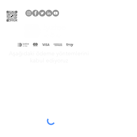
Aşağıdaki ödeme yöntemlerini
kabul ediyoruz
&