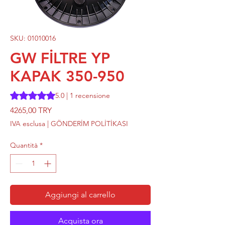
SKU: 01010016
GW FİLTRE YP
KAPAK 350-950
Sulla base di 1 recensione, la valutazione è 5.0 su cinque st
5.0 | 1 recensione
Prezzo
4265,00 TRY
IVA esclusa
|
GÖNDERİM POLİTİKASI
Quantità
*
Aggiungi al carrello
Acquista ora