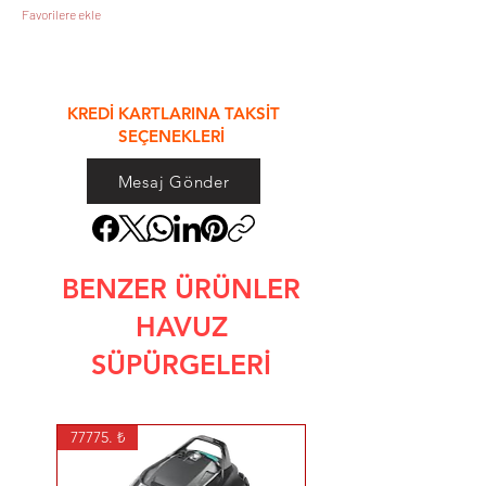
Favorilere ekle
&
KREDİ KARTLARINA TAKSİT
SEÇENEKLERİ
Mesaj Gönder
BENZER ÜRÜNLER
HAVUZ
SÜPÜRGELERİ
77775. ₺