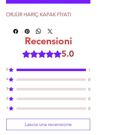
ORJÜR HARİÇ KAPAK FİYATI
Recensioni
5.0
Valutazione 5 stelle su 5.
5
1
4
0
3
0
2
0
1
0
Lascia una recensione