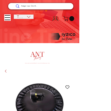
TRY (₺)