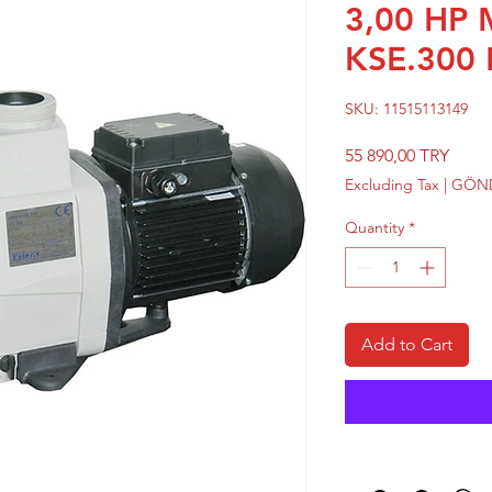
3,00 HP
KSE.300
SKU: 11515113149
Price
55 890,00 TRY
Excluding Tax
|
GÖND
Quantity
*
Add to Cart