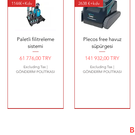
1144€+Kdv
2638 €+kdv
Quick View
Quick View
Paletli filitreleme
Plecos free havuz
sistemi
süpürgesi
Price
Price
61 776,00 TRY
141 932,00 TRY
Excluding Tax
|
Excluding Tax
|
GÖNDERİM POLİTİKASI
GÖNDERİM POLİTİKASI
580 €
800 €
640 €
B