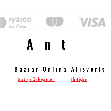
&
Ant
Ant
Bazzar Onlına Alışveriş
Bazzar Onlına Alışveriş
Satış sözleşmesi
İletişim