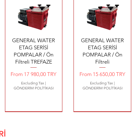
Quick View
Quick View
GENERAL WATER
GENERAL WATER
ETAG SERİSİ
ETAG SERİSİ
POMPALAR / Ön
POMPALAR / Ön
Filtreli TREFAZE
Filtreli
Sale Price
Sale Price
From
17 980,00 TRY
From
15 650,00 TRY
Excluding Tax
|
Excluding Tax
|
GÖNDERİM POLİTİKASI
GÖNDERİM POLİTİKASI
14.4 €
1620 €
680 €
10.2 €
8500 €
Rİ