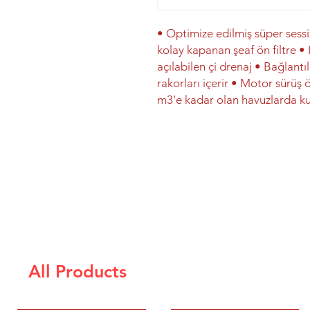
• Optimize edilmiş süper sessi
kolay kapanan şeaf ön filtre •
açılabilen çi drenaj • Bağlant
rakorları içerir • Motor sürüş ö
m3'e kadar olan havuzlarda kull
All Products