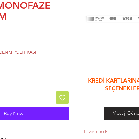
 MONOFAZE
&
 M
ERİM POLİTİKASI
KREDİ KARTLARINA
SEÇENEKLE
Mesaj Gönd
Buy Now
Favorilere ekle