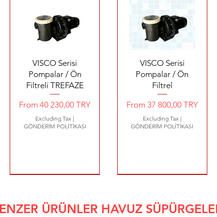
Quick View
Quick View
VISCO Serisi
VISCO Serisi
Pompalar / Ön
Pompalar / Ön
Filtreli TREFAZE
Filtrel
Sale Price
Sale Price
From
40 230,00 TRY
From
37 800,00 TRY
Excluding Tax
|
Excluding Tax
|
GÖNDERİM POLİTİKASI
GÖNDERİM POLİTİKASI
320 €
2480 €
1440 €
YENİ ÜRÜN 4200 €
1800 €
ENZER ÜRÜNLER HAVUZ SÜPÜRGELE