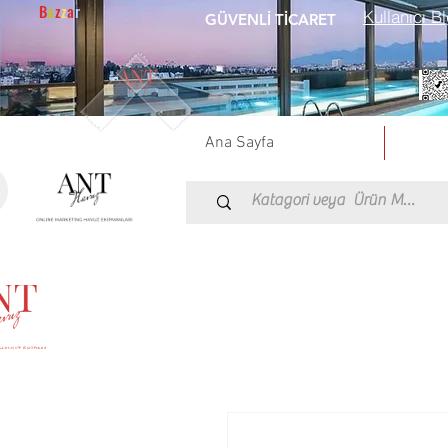
B
a
z
z
a
r
Kullanıcı Bl
GÜVENLİ TİCARET
Ana Sayfa