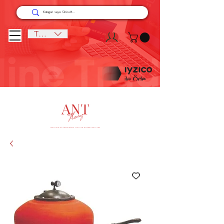
TRY (₺)