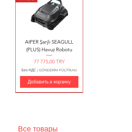
AIPER Şarjlı SEAGULL
(PLUS) Havuz Robotu
Цена
77 775,00 TRY
Без НДС
|
GÖNDERİM POLİTİKASI
Добавить в корзину
99960 ₺ kargo dahil
35700 ₺ kargo dahil
YENİ ÜRÜN 4200 €
2480 €
3570 EURO+KDV
2638 €+kdv
480 €+Kdv
Все товары