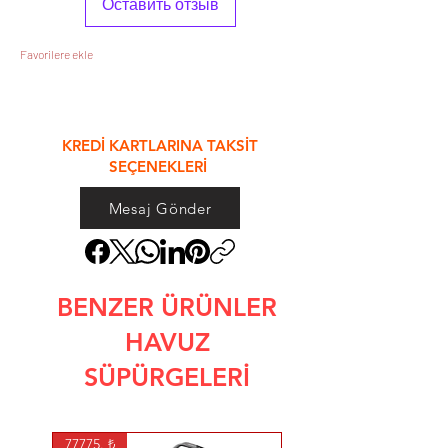
Оставить отзыв
Favorilere ekle
&
KREDİ KARTLARINA TAKSİT
SEÇENEKLERİ
Mesaj Gönder
BENZER ÜRÜNLER
HAVUZ
SÜPÜRGELERİ
77775. ₺