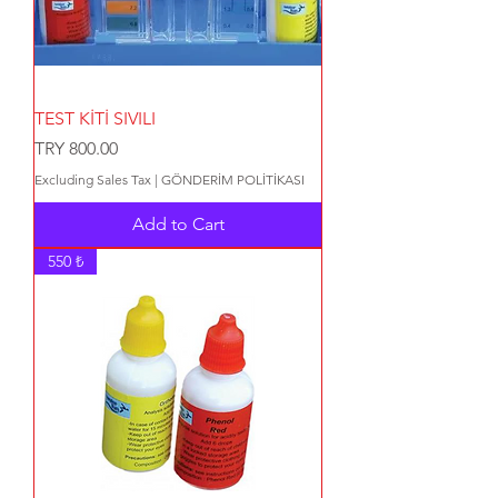
TEST KİTİ SIVILI
Price
TRY 800.00
Excluding Sales Tax
|
GÖNDERİM POLİTİKASI
Add to Cart
550 ₺