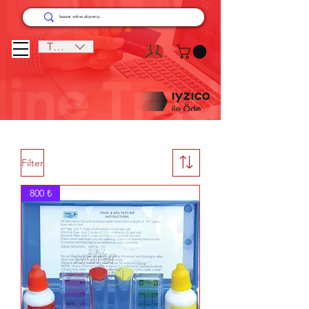
TRY (₺)
Filter
800 ₺