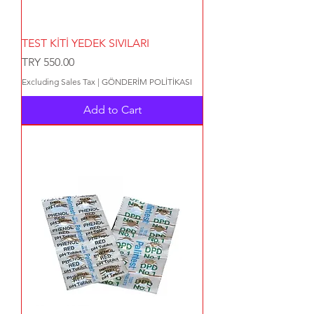
TEST KİTİ YEDEK SIVILARI
Price
TRY 550.00
Excluding Sales Tax
|
GÖNDERİM POLİTİKASI
Add to Cart