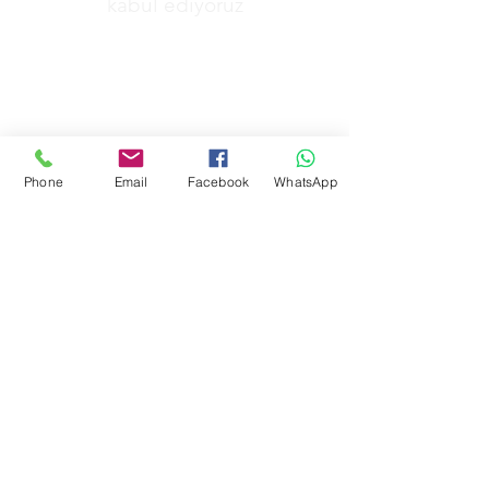
kabul ediyoruz
&
Phone
Email
Facebook
WhatsApp
GİZLİLİK POLİTİKAMIZ
MESAFELİ SATŞ POLİTİKAMIZ
İADE POLİTİKAMIZ
DİJİTAL ÖĞE POLİTİKAMIZ