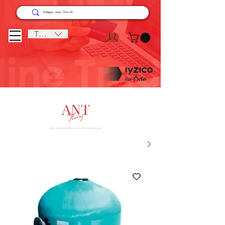
TRY (₺)