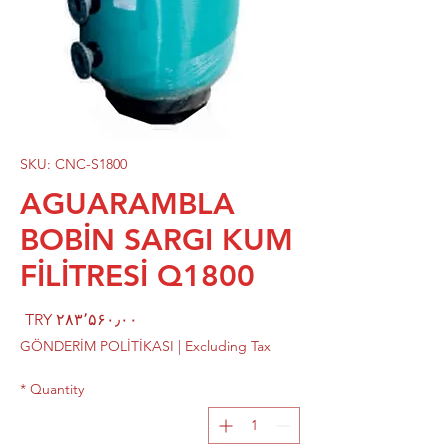
SKU: CNC-S1800
AGUARAMBLA
BOBİN SARGI KUM
FİLİTRESİ Q1800
rice
TRY ۲۸۳٬۵۶۰٫۰۰
GÖNDERİM POLİTİKASI
|
Excluding Tax
*
Quantity