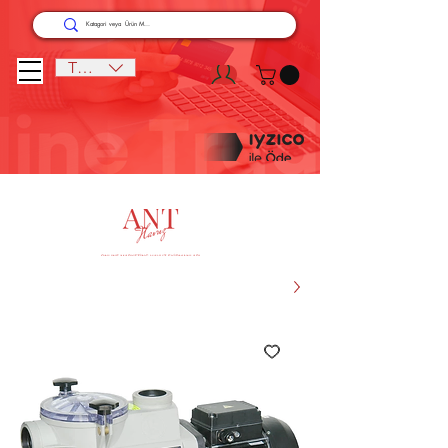
TRY (₺)