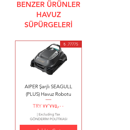
BENZER ÜRÜNLER
HAVUZ
SÜPÜRGELERİ
77775. ₺
AIPER Şarjlı SEAGULL
(PLUS) Havuz Robotu
Price
TRY ۷۷٬۷۷۵٫۰۰
|
Excluding Tax
GÖNDERİM POLİTİKASI