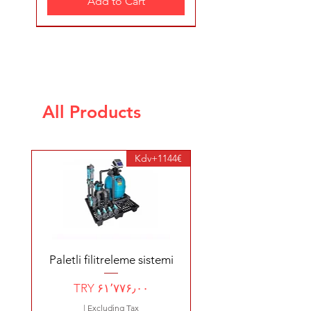
Add to Cart
YENİ ÜRÜN 4200 €
99960 ₺ kargo dahil
35700 ₺ kargo dahil
2480 €
3570 EURO+KDV
2638 €+kdv
480 €+Kdv
All Products
AIPER Şarjlı SEAGULL (SE)
WY3OT A1 KABLOSUZ
AIPER Şarjlı SEAGULL
ZODIAC-RA 6800 iQ-
Goodrop kıng 1250
Goodrop kıng 500
Plecos free havuz
Goodrob mahi
(PRO) Havuz Robotu
PLUS Havuz Robotu
TABAN ROBOTU
süpürgesi
ALPHA iQ™
1144€+Kdv
Price
Price
Price
TRY ۲۱۰٬۰۰۰٫۰۰
TRY ۱۲۴٬۰۰۰٫۰۰
TRY ۲۴٬۰۸۶٫۰۰
TRY ۲۵٬۴۴۰٫۰۰
Price
Price
Price
Price
Regular Price
Sale Price
TRY ۲۰٬۳۵۲٫۰۰
TRY ۱۹۲٬۷۸۰٫۰۰
TRY ۱۴۱٬۹۳۲٫۰۰
TRY ۹۹٬۹۶۰٫۰۰
TRY ۳۵٬۷۰۰٫۰۰
From
|
|
|
Excluding Tax
Excluding Tax
Excluding Tax
GÖNDERİM POLİTİKASI
GÖNDERİM POLİTİKASI
GÖNDERİM POLİTİKASI
|
|
|
|
|
Excluding Tax
Excluding Tax
Excluding Tax
Excluding Tax
Excluding Tax
GÖNDERİM POLİTİKASI
GÖNDERİM POLİTİKASI
GÖNDERİM POLİTİKASI
GÖNDERİM POLİTİKASI
GÖNDERİM POLİTİKASI
Add to Cart
Add to Cart
Add to Cart
A1 KABLOSUZ TABAN ROBOTU
Add to Cart
Add to Cart
Add to Cart
Add to Cart
S2PRO KABLOSUZ HAVUZ ROBOTU
Paletli filitreleme sistemi
Price
TRY ۶۱٬۷۷۶٫۰۰
Add to Cart
|
Excluding Tax