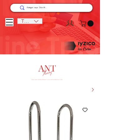
TRY (₺)