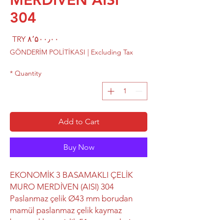
MERDİVEN AISI
304
rice
TRY ۸٬۵۰۰٫۰۰
GÖNDERİM POLİTİKASI
|
Excluding Tax
*
Quantity
Add to Cart
Buy Now
EKONOMİK 3 BASAMAKLI ÇELİK
MURO MERDİVEN (AISI) 304
Paslanmaz çelik Ø43 mm borudan
mamül paslanmaz çelik kaymaz