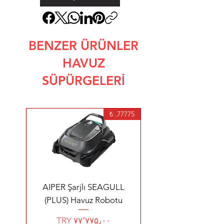
BENZER ÜRÜNLER
HAVUZ
SÜPÜRGELERİ
77775. ₺
AIPER Şarjlı SEAGULL
(PLUS) Havuz Robotu
Price
TRY ۷۷٬۷۷۵٫۰۰