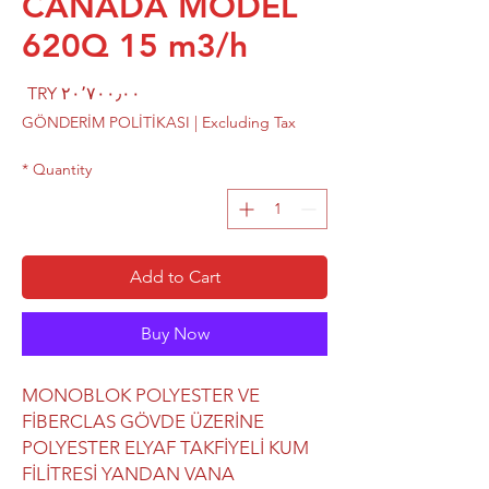
CANADA MODEL
620Q 15 m3/h
rice
TRY ۲۰٬۷۰۰٫۰۰
GÖNDERİM POLİTİKASI
|
Excluding Tax
*
Quantity
Add to Cart
Buy Now
MONOBLOK POLYESTER VE
FİBERCLAS GÖVDE ÜZERİNE
POLYESTER ELYAF TAKFİYELİ KUM
FİLİTRESİ YANDAN VANA