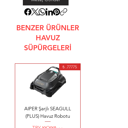
BENZER ÜRÜNLER
HAVUZ
SÜPÜRGELERİ
77775. ₺
AIPER Şarjlı SEAGULL
(PLUS) Havuz Robotu
Price
TRY ۷۷٬۷۷۵٫۰۰