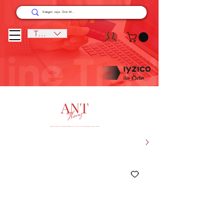
TRY (₺)