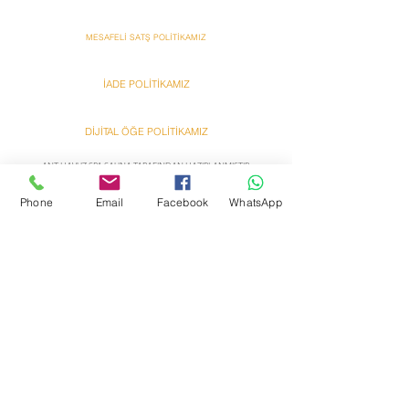
MESAFELİ SATŞ POLİTİKAMIZ
İADE POLİTİKAMIZ
DİJİTAL ÖĞE POLİTİKAMIZ
ANT HAVUZ SPA SAUNA TARAFINDAN HAZIRLANMIŞTIR
Ant
Ant
Phone
Email
Facebook
WhatsApp
Bazzar Onlına Alışveriş
Bazzar Onlına Alışveriş
Hakkımızda
Yardım