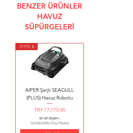
BENZER ÜRÜNLER
HAVUZ
SÜPÜRGELERİ
77775. ₺
AIPER Şarjlı SEAGULL
(PLUS) Havuz Robotu
मूल्य
TRY 77,775.00
कर को छोड़कर
|
GÖNDERİM POLİTİKASI