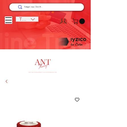
TRY (₺)