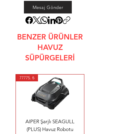
Mesaj Gönder
BENZER ÜRÜNLER
HAVUZ
SÜPÜRGELERİ
77775. ₺
AIPER Şarjlı SEAGULL
(PLUS) Havuz Robotu