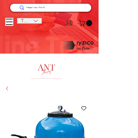
TRY (₺)