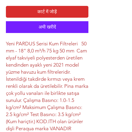
कार्ट में जोड़ें
अभी खरीदें
Yeni PARDUS Serisi Kum Filtreleri 50
mm - 18" 8,0 m³/h 75 kg 50 mm Cam
elyaf takviyeli polyesterden üretilen
kendinden ayaklı yeni 2021 model
yüzme havuzu kum filtreleridir.
İstenildiği takdirde kırmızı veya krem
renkli olarak da üretilebilir. Pina marka
çok yollu vanaları ile birlikte satışa
sunulur. Çalışma Basıncı: 1.0-1.5
kg/cm² Maksimum Çalışma Basıncı:
2.5 kg/cm² Test Basıncı: 3.5 kg/cm²
(Kum hariçtir.) KOD.ITH olan ürünler
dişli Peraqua marka VANADIR