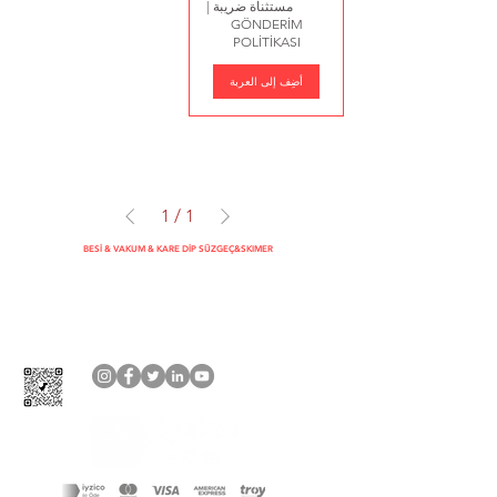
مستثناة ضريبة
|
GÖNDERİM
POLİTİKASI
أضِف إلى العربة
1
/
1
BESİ & VAKUM & KARE DİP SÜZGEÇ&SKIMER