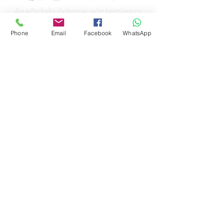
Aşağıdaki ödeme yöntemlerini
kabul ediyoruz
Phone
Email
Facebook
WhatsApp
&
GİZLİLİK POLİTİKAMIZ
MESAFELİ SATŞ POLİTİKAMIZ
İADE POLİTİKAMIZ