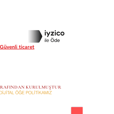
Güvenli ticaret
 TARAFINDAN KURULMUŞTUR
DİJİTAL ÖĞE POLİTİKAMIZ