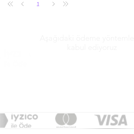
1
Aşağıdaki ödeme yöntemler
kabul ediyoruz
&