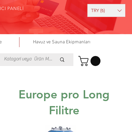
ICI PANELİ
TRY (₺)
e
Havuz ve Sauna Ekipmanları
Europe pro Long
Filitre