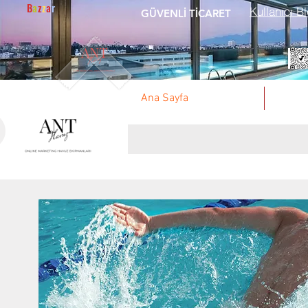
B
a
z
z
a
r
Kullanıcı Bl
GÜVENLİ TİCARET
Ana Sayfa