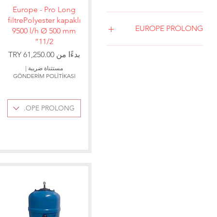
العرض السريع
Europe - Pro Long
filtrePolyester kapaklı
EUROPE PROLONG
9500 l/h Ø 500 mm
11/2”
500
سعر البيع
بدءًا من
600
مستثناة ضريبة
|
750
GÖNDERİM POLİTİKASI
820
900
EUROPE PROLONG