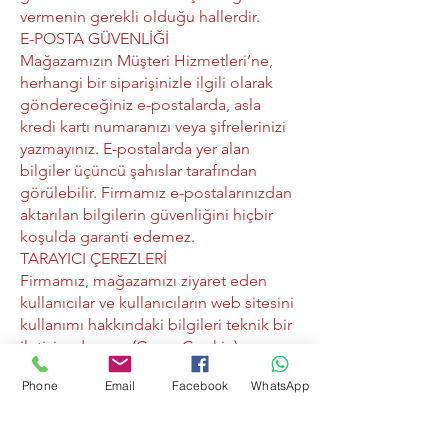
vermenin gerekli olduğu hallerdir.
E-POSTA GÜVENLİĞİ
Mağazamızın Müşteri Hizmetleri’ne,
herhangi bir siparişinizle ilgili olarak
göndereceğiniz e-postalarda, asla
kredi kartı numaranızı veya şifrelerinizi
yazmayınız. E-postalarda yer alan
bilgiler üçüncü şahıslar tarafından
görülebilir. Firmamız e-postalarınızdan
aktarılan bilgilerin güvenliğini hiçbir
koşulda garanti edemez.
TARAYICI ÇEREZLERİ
Firmamız, mağazamızı ziyaret eden
kullanıcılar ve kullanıcıların web sitesini
kullanımı hakkındaki bilgileri teknik bir
iletişim dosyası (Çerez-Cookie)
kullanarak elde edebilir. Bahsi geçen
Phone
Email
Facebook
WhatsApp
teknik iletişim dosyaları, ana bellekte
saklanmak üzere bir internet sitesinin
kullanıcının tarayıcısına (browser)