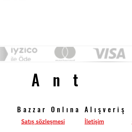
&
Ant
Ant
Bazzar Onlına Alışveriş
Bazzar Onlına Alışveriş
Satış sözleşmesi
İletişim