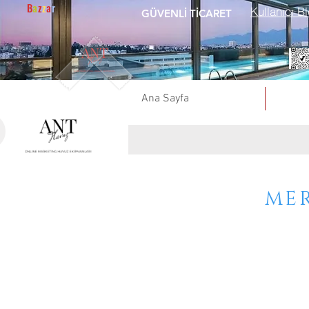
B
a
z
z
a
r
Kullanıcı Bl
GÜVENLİ TİCARET
Ana Sayfa
ME