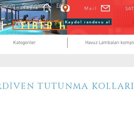
gilerim
Siparişlerim
Faturalarım
Sepetim
anasayfa
Mail
SAT
FİBER HAVUZ
Kaydol randevu al
HAVUZ BAKIMI RANDEVU AL
Katogoriler
Havuz Lambaları kompl
RDİVEN TUTUNMA KOLLAR