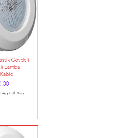
الع
stik Gövdeli
lı Lamba
 Kablo
الس
مستثناة ضريبة
|