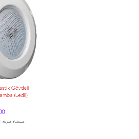
الع
stik Gövdeli
amba (Ledli)
ال
مستثناة ضريبة
|