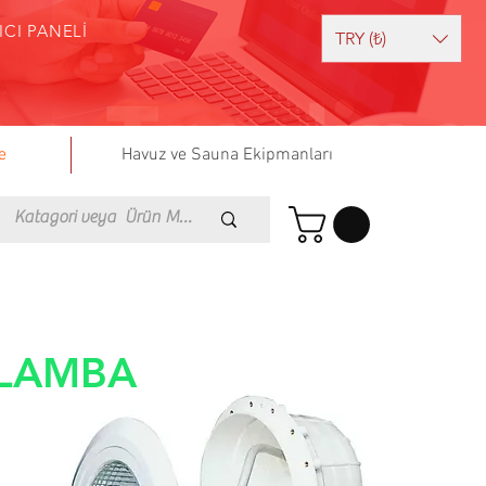
ICI PANELİ
TRY (₺)
e
Havuz ve Sauna Ekipmanları
 LAMBA