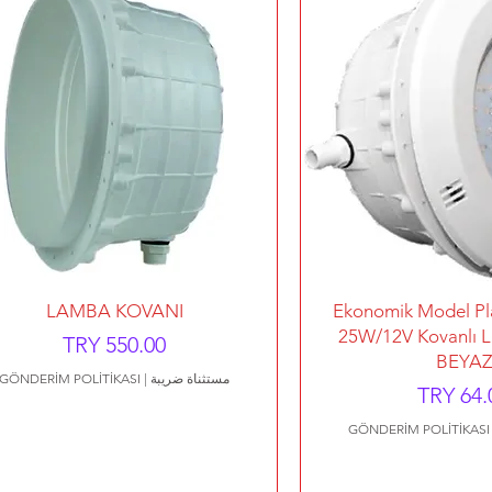
رض السريع
العرض السريع
LAMBA KOVANI
Ekonomik Model Pla
25W/12V Kovanlı L
السعر
BEYAZ
مستثناة ضريبة
|
GÖNDERİM POLİTİKASI
سعر
GÖNDERİM POLİTİKASI