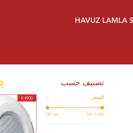
HAVUZ LAMLA 
تصنيف حسب
R
السعر
4900 ₺