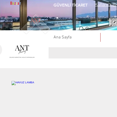
B
a
z
z
a
r
Kullanıcı Bl
GÜVENLİ TİCARET
Ana Sayfa