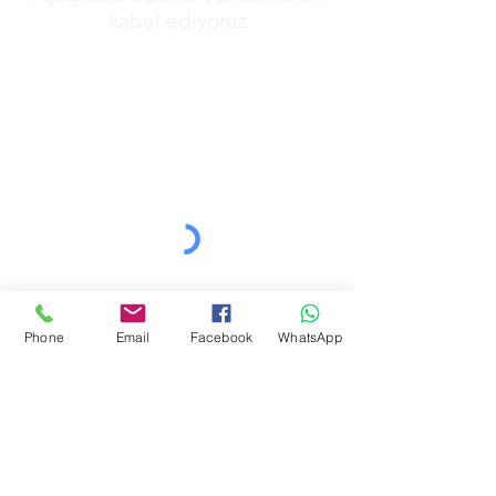
kabul ediyoruz
&
GİZLİLİK POLİTİKAMIZ
Phone
Email
Facebook
WhatsApp
MESAFELİ SATŞ POLİTİKAMIZ
İADE POLİTİKAMIZ
DİJİTAL ÖĞE POLİTİKAMIZ