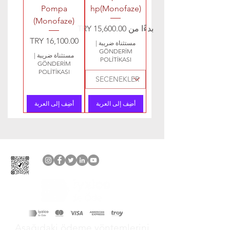
Pompa
hp(Monofaze)
(Monofaze)
سعر البيع
بدءًا من
السعر
مستثناة ضريبة
|
GÖNDERİM
مستثناة ضريبة
|
POLİTİKASI
GÖNDERİM
POLİTİKASI
أضِف إلى العربة
أضِف إلى العربة
Aşağıdaki ödeme yöntemlerini