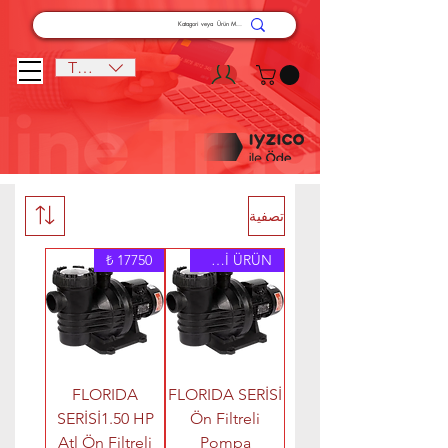
TRY (₺)
تصفية
17750 ₺
YENİ ÜRÜN
FLORIDA
FLORIDA SERİSİ
SERİSİ1.50 HP
Ön Filtreli
Atl Ön Filtreli
Pompa