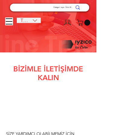
TRY (₺)
BİZİMLE İLETİŞİMDE
KALIN
YARDIM ETMEK İÇİN
BURADAYIZ
SİZE YARDIMCI OLABİLMEMİZ İÇİN