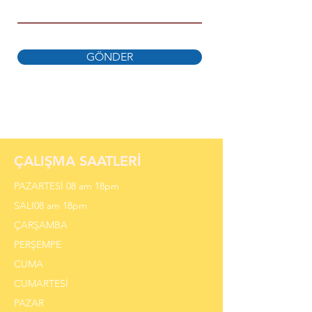
GÖNDER
ÇALIŞMA SAATLERİ
PAZARTESİ 08 am 18pm
SALI08 am 18pm
ÇARŞAMBA
PERŞEMPE
CUMA
CUMARTESİ
PAZAR