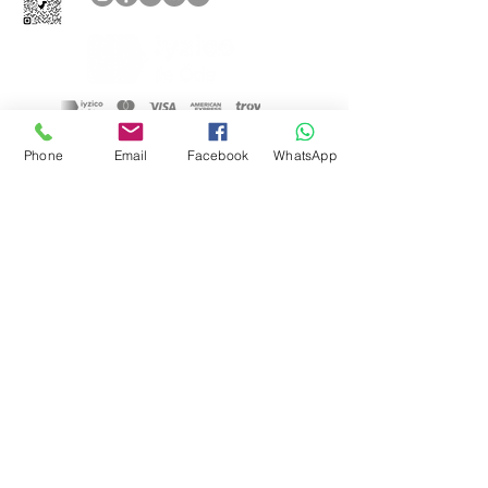
Aşağıdaki ödeme yöntemlerini
Phone
Email
Facebook
WhatsApp
kabul ediyoruz
&
GİZLİLİK POLİTİKAMIZ