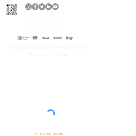
Aşağıdaki ödeme yöntemlerini
kabul ediyoruz
&
GİZLİLİK POLİTİKAMIZ