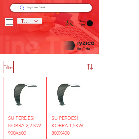
TRY (₺)
Filter
SU PERDESİ
SU PERDESİ
KOBRA 2,2 KW
KOBRA 1,5KW
900X600
800X400