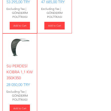
Price
Price
53 295,00 TRY
47 685,00 TRY
Excluding Tax
|
Excluding Tax
|
GÖNDERİM
GÖNDERİM
POLİTİKASI
POLİTİKASI
Add to Cart
Add to Cart
SU PERDESİ
KOBRA 1,1 KW
350X350
Price
28 050,00 TRY
Excluding Tax
|
GÖNDERİM
POLİTİKASI
Add to Cart