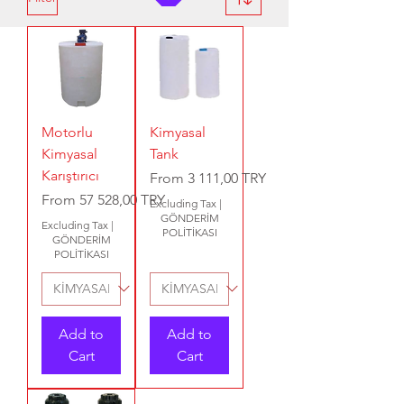
Motorlu
Kimyasal
Kimyasal
Tank
Karıştırıcı
Sale Price
From
3 111,00 TRY
Sale Price
From
57 528,00 TRY
Excluding Tax
|
GÖNDERİM
Excluding Tax
|
POLİTİKASI
GÖNDERİM
POLİTİKASI
Add to
Add to
Cart
Cart