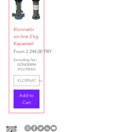
Klorinatör
on-line 2 kg
Kapasiteli
Sale Price
From
2 244,00 TRY
Excluding Tax
|
GÖNDERİM
POLİTİKASI
Add to
Cart