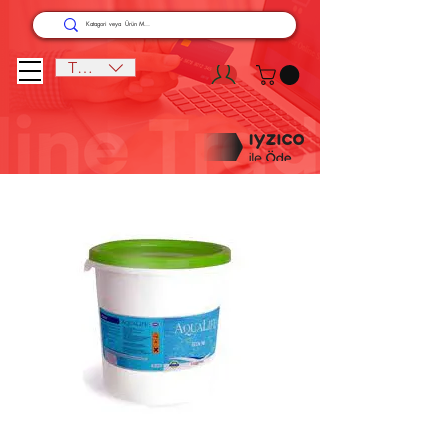
TRY (₺)