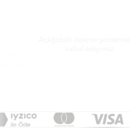
Aşağıdaki ödeme yöntemler
kabul ediyoruz
&