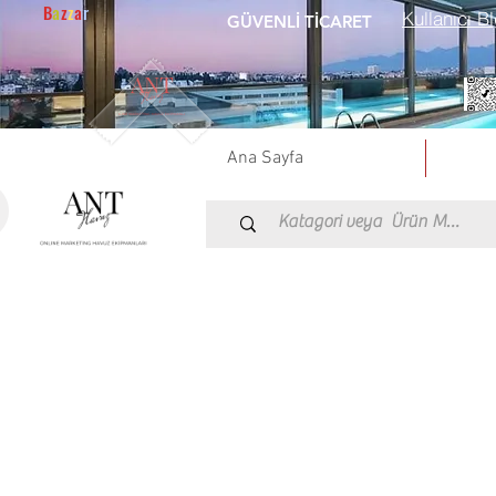
B
a
z
z
a
r
Kullanıcı Bl
GÜVENLİ TİCARET
Ana Sayfa