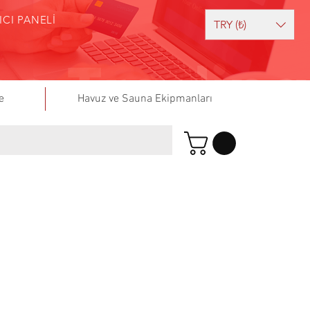
ICI PANELİ
TRY (₺)
e
Havuz ve Sauna Ekipmanları