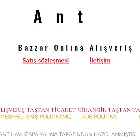
Ant
Ant
Bazzar Onlına Alışveriş
Bazzar Onlına Alışveriş
Satış sözleşmesi
İletişim
 ALIŞVERİŞ TAŞTAN TİCARET CİHANGİR TAŞTAN
MESAFELİ SATŞ POLİTİKAMIZ
İADE POLİTİKAMIZ
ANT HAVUZ SPA SAUNA TARAFINDAN HAZIRLANMIŞTIR